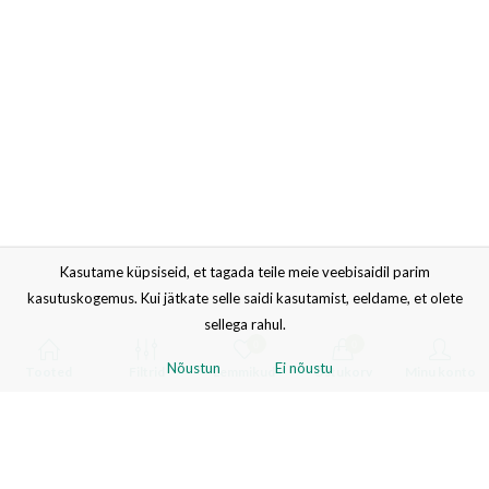
Kasutame küpsiseid, et tagada teile meie veebisaidil parim
kasutuskogemus. Kui jätkate selle saidi kasutamist, eeldame, et olete
sellega rahul.
0
0
Nõustun
Ei nõustu
Tooted
Filtrid
Lemmikud
Ostukorv
Minu konto