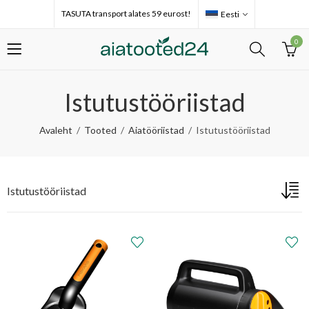
TASUTA transport alates 59 eurost!
Eesti
0
Istutustööriistad
Avaleht
Tooted
Aiatööriistad
Istutustööriistad
Istutustööriistad