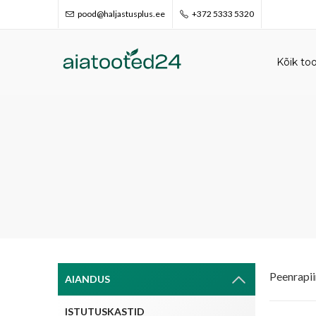
pood@haljastusplus.ee
+372 5333 5320
Kõik to
Peenrapi
AIANDUS
ISTUTUSKASTID