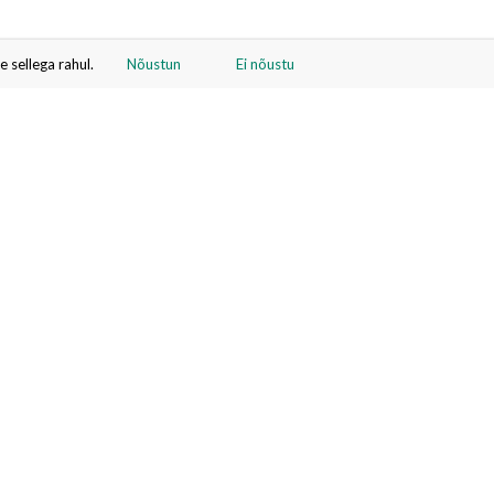
 sellega rahul.
Nõustun
Ei nõustu