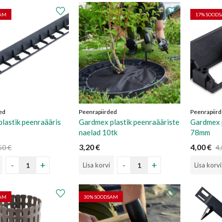
SAM
17
% SOOD
ed
Peenrapiirded
Peenrapiir
lastik peenraääris
Gardmex plastik peenraääriste
Gardmex p
naelad 10tk
78mm
3,20
€
4,00
€
50
€
4
Lisa korvi
Lisa korvi
SAM
30
% SOODSAM