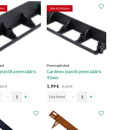
SAM
38
% SOODSAM
ded
Peenrapiirded
lastik peenraääris
Gardmex plastik peenraääris
45mm
1,99
€
,80
€
3,20
€
Lisa korvi