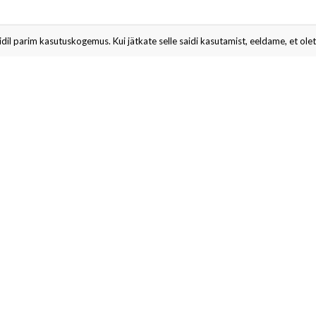
il parim kasutuskogemus. Kui jätkate selle saidi kasutamist, eeldame, et olete
id igal ajal tellimusest loobuda.