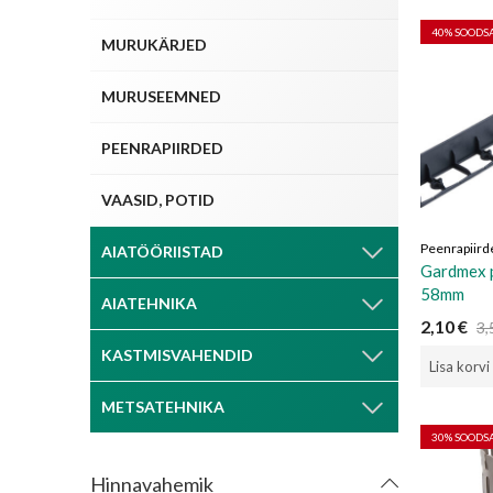
40
% SOOD
MURUKÄRJED
MURUSEEMNED
PEENRAPIIRDED
VAASID, POTID
Peenrapiird
AIATÖÖRIISTAD
Gardmex p
58mm
AIATEHNIKA
2,10
€
3,
KASTMISVAHENDID
Lisa korvi
METSATEHNIKA
30
% SOOD
Hinnavahemik