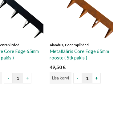
,
enrapiirded
Aiandus
Peenrapiirded
ire Core Edge 65mm
Metallääris Core Edge 65mm
 pakis )
rooste ( 5tk pakis )
49,50
€
Lisa korvi