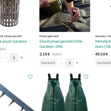
,
,
ed
Istutuskastid
Peenrapiirded
Aiandus
Pe
e puule Gardmex
Kinnitusnael geotekstiilile
Metallpi
Gardmex 20tk
must ( 5tk
00
€
2,10
€
49,50
€
3,00
€
Lisa korvi
Lisa korvi