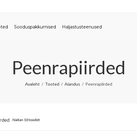
oted
Sooduspakkumised
Haljastusteenused
Peenrapiirded
Avaleht
Tooted
Aiandus
Peenrapiirded
irded
Näitan 10 toodet