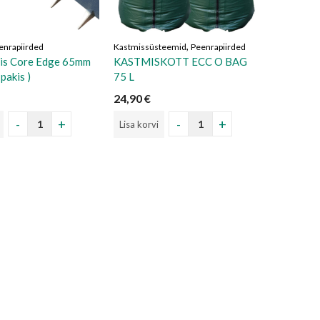
,
enrapiirded
Kastmissüsteemid
Peenrapiirded
ris Core Edge 65mm
KASTMISKOTT ECC O BAG
 pakis )
75 L
24,90
€
Lisa korvi