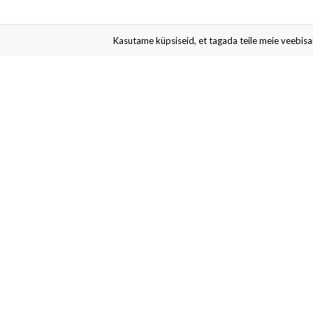
Kasutame küpsiseid, et tagada teile meie veebisaid
Liitu meie uudiskirjaga
Saad esimesena teada erisoodustustest ja kampaaniatest. Võ