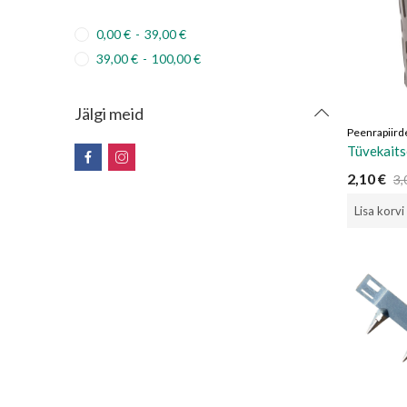
0,00
€
-
39,00
€
39,00
€
-
100,00
€
Jälgi meid
Peenrapiird
Tüvekaits
2,10
€
3,
Lisa korvi