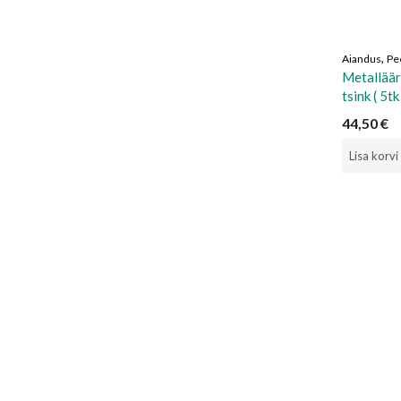
,
Aiandus
Pe
Metallää
tsink ( 5tk
44,50
€
Lisa korvi