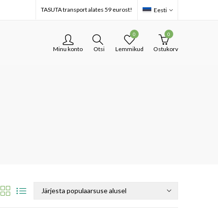
TASUTA transport alates 59 eurost!
Eesti
0
0
Minu konto
Otsi
Lemmikud
Ostukorv