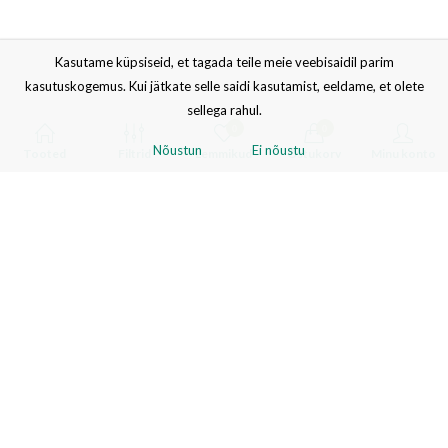
Kasutame küpsiseid, et tagada teile meie veebisaidil parim
kasutuskogemus. Kui jätkate selle saidi kasutamist, eeldame, et olete
sellega rahul.
0
0
Nõustun
Ei nõustu
Tooted
Filtrid
Lemmikud
Ostukorv
Minu konto
Liitu meie uudiskirjaga
Saad esimesena teada erisoodustustest ja kampaaniatest. Võid igal
ajal tellimusest loobuda.