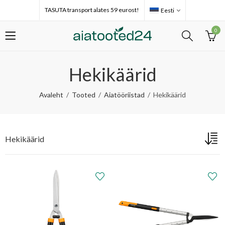
TASUTA transport alates 59 eurost!
Eesti
0
Hekikäärid
Avaleht
Tooted
Aiatööriistad
Hekikäärid
Hekikäärid