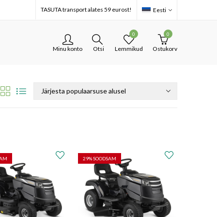
TASUTA transport alates 59 eurost!
Eesti
0
0
Minu konto
Otsi
Lemmikud
Ostukorv
SAM
29
% SOODSAM