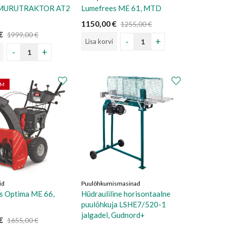
 MURUTRAKTOR AT2
Lumefrees ME 61, MTD
1150,00
€
1255,00
€
€
1999,00
€
Lisa korvi
AM
id
Puulõhkumismasinad
s Optima ME 66,
Hüdrauliline horisontaalne
puulõhkuja LSHE7/520-1
jalgadel, Gudnord+
€
1655,00
€