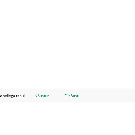
 sellega rahul.
Nõustun
Ei nõustu