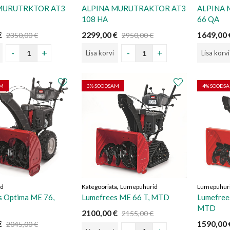
MURUTRKTOR AT3
ALPINA MURUTRAKTOR AT3
ALPINA
108 HA
66 QA
€
2299,00
€
1649,00
2350,00
€
2950,00
€
Lisa korvi
Lisa korvi
AM
3
% SOODSAM
4
% SOODS
,
id
Kategooriata
Lumepuhurid
Lumepuhur
s Optima ME 76,
Lumefrees ME 66 T, MTD
Lumefree
MTD
2100,00
€
2155,00
€
€
1590,00
2045,00
€