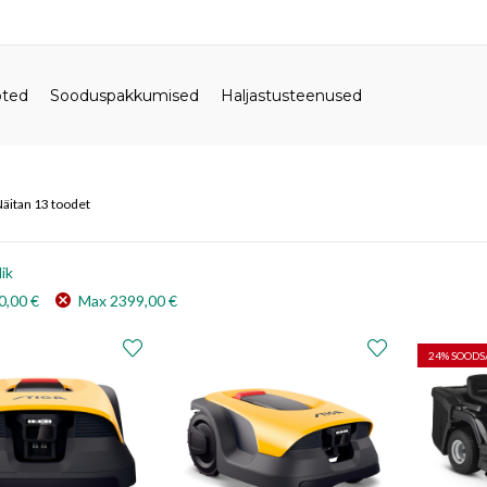
oted
Sooduspakkumised
Haljastusteenused
äitan 13 toodet
ik
0,00
€
Max
2399,00
€
24
% SOOD