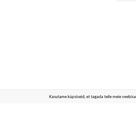
Kasutame küpsiseid, et tagada teile meie veebisaid
Liitu meie uudiskirjaga
Saad esimesena teada erisoodustustest ja kampaaniatest. Võ