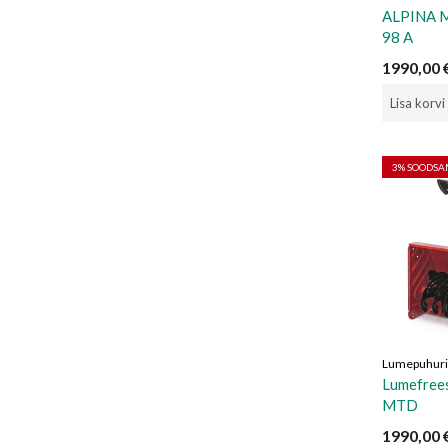
ALPINA 
98 A
1990,00
Lisa korvi
3
% SOODS
Lumepuhur
Lumefree
MTD
1990,00