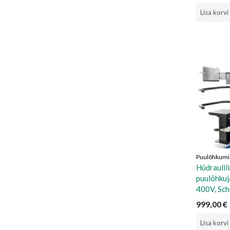
Lisa korvi
Puulõhkumi
Hüdraulil
puulõhku
400V, Sc
999,00
€
Lisa korvi