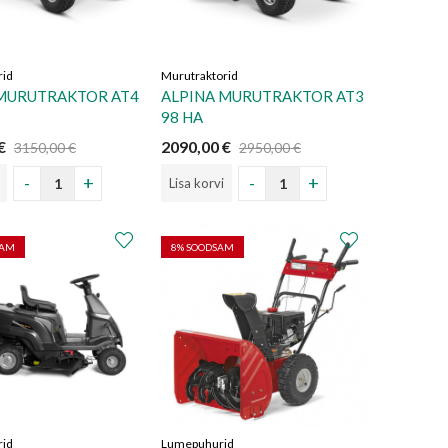
rid
Murutraktorid
 MURUTRAKTOR AT4
ALPINA MURUTRAKTOR AT3
98 HA
€
2090,00
€
3150,00
€
2950,00
€
Lisa korvi
SAM
8
% SOODSAM
rid
Lumepuhurid