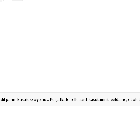
il parim kasutuskogemus. Kui jätkate selle saidi kasutamist, eeldame, et olete
id igal ajal tellimusest loobuda.