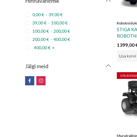
Hinnavahemik
0,00
€
-
39,00
€
39,00
€
-
100,00
€
Robotniiduk
STIGA K
100,00
€
-
200,00
€
ROBOTNI
200,00
€
-
400,00
€
1399,00
400,00
€
+
Lisa korvi
Jälgi meid
15
% SOOD
Murutraktor