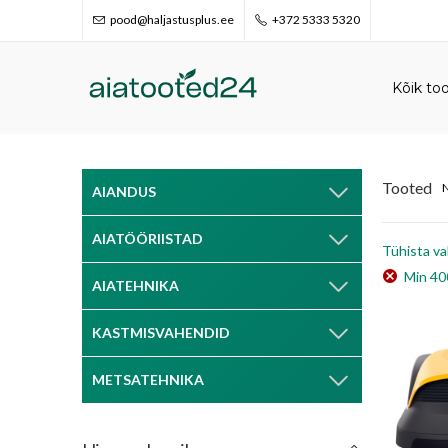
pood@haljastusplus.ee
+372 5333 5320
Kõik to
Tooted
N
AIANDUS
AIATÖÖRIISTAD
Tühista val
Min
40
AIATEHNIKA
KASTMISVAHENDID
METSATEHNIKA