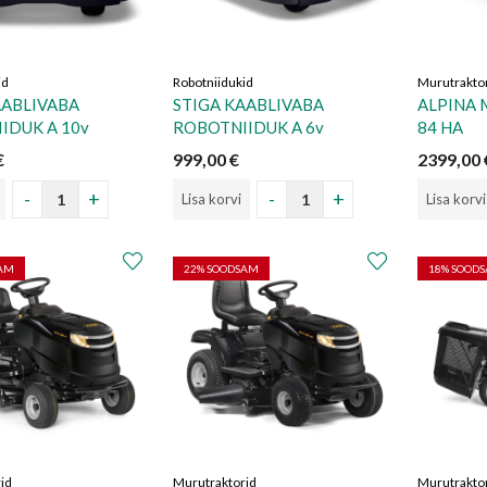
id
Robotniidukid
Murutrakto
AABLIVABA
STIGA KAABLIVABA
ALPINA
IDUK A 10v
ROBOTNIIDUK A 6v
84 HA
€
999,00
€
2399,00
Lisa korvi
Lisa korvi
SAM
22
% SOODSAM
18
% SOOD
id
Murutraktorid
Murutrakto