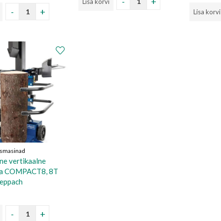
Lisa korvi
Lisa korvi
smasinad
ine vertikaalne
ja COMPACT8, 8T
heppach